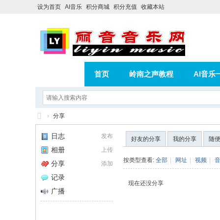
设为首页
AI音乐
积分商城
积分充值
收藏本站
首页
岭南之声教程
AI音乐
AI歌曲转版权歌曲实操教程
积分
›
分享
相册
分享
记录
丽
日志
发布
好友的分享
我的分享
随
音
相册
上传
音
按类型查看:
全部
|
网址
|
视频
|
分享
添加
乐
记录
现在还没分享
网
广播