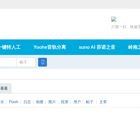
只需一扫，快速
一键转人工
Yoohe音轨分离
suno AI 苏诺之音
岭南
充值
帖子
在线论坛
群组
导读
家园
广播
搜
索
便看看
音乐
|
Flash
|
日志
|
相册
|
图片
|
投票
|
用户
|
帖子
|
文章