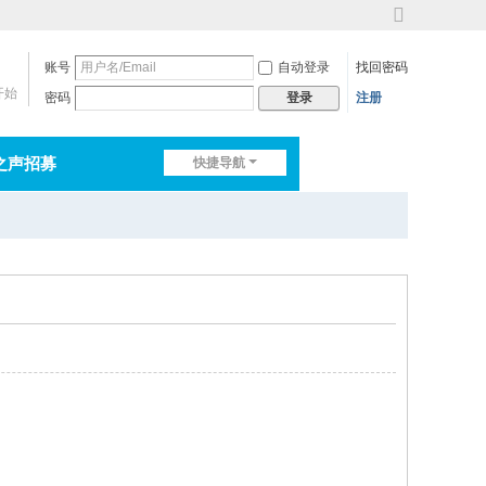
切
换
账号
自动登录
找回密码
到
宽
开始
密码
注册
登录
版
之声招募
快捷导航
排行榜
淘帖
日志