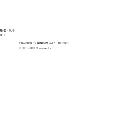
歌名
-
歌手
0:00
Powered by
Discuz!
X3.5
Licensed
© 2001-2013
Comsenz Inc.