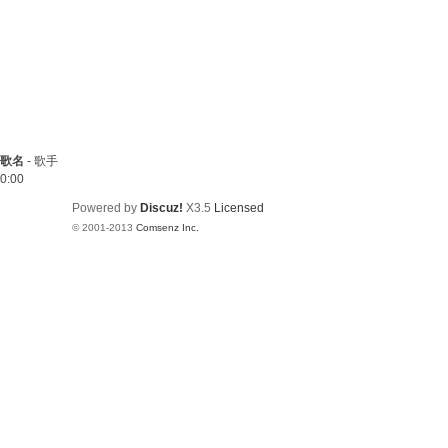
歌名
-
歌手
0:00
Powered by
Discuz!
X3.5
Licensed
© 2001-2013
Comsenz Inc.