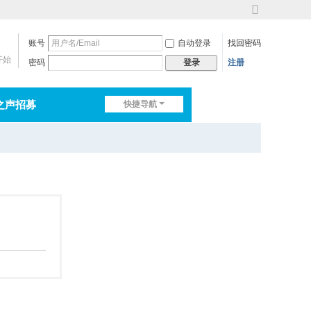
切
换
账号
自动登录
找回密码
到
宽
开始
密码
注册
登录
版
之声招募
快捷导航
排行榜
淘帖
日志