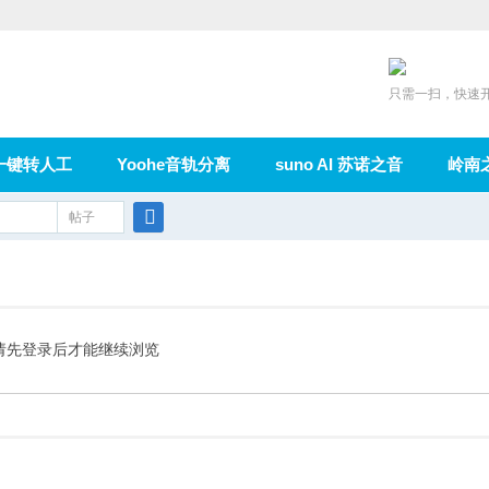
只需一扫，快速
一键转人工
Yoohe音轨分离
suno AI 苏诺之音
岭南
充值
帖子
在线论坛
群组
导读
家园
广播
搜
索
请先登录后才能继续浏览