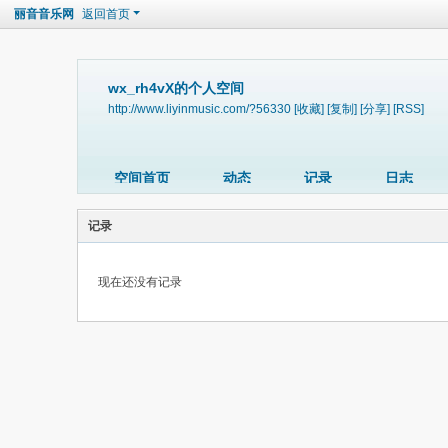
丽音音乐网
返回首页
wx_rh4vX的个人空间
http://www.liyinmusic.com/?56330
[收藏]
[复制]
[分享]
[RSS]
空间首页
动态
记录
日志
记录
现在还没有记录