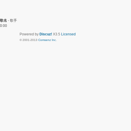
歌名
-
歌手
0:00
Powered by
Discuz!
X3.5
Licensed
© 2001-2013
Comsenz Inc.