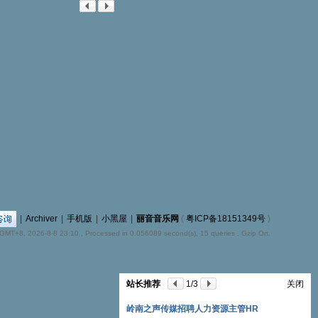
|
Archiver
|
手机版
|
小黑屋
|
丽音音乐网
(
粤ICP备18151349号
)
GMT+8, 2026-8-8 23:10
, Processed in 0.056089 second(s), 15 queries , Gzip On.
站长推荐
2
/3
关闭
音乐人、原创歌手们的福音