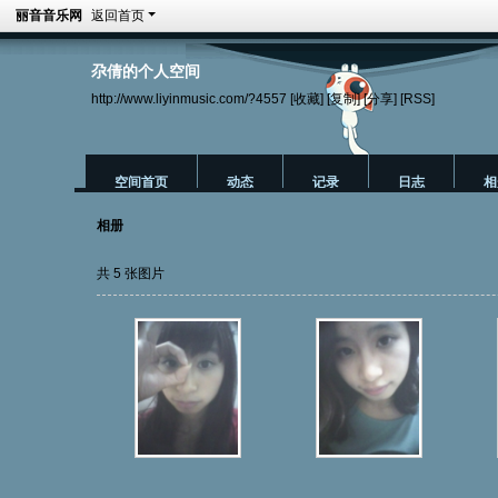
丽音音乐网
返回首页
尕倩的个人空间
http://www.liyinmusic.com/?4557
[收藏]
[复制]
[分享]
[RSS]
空间首页
动态
记录
日志
相
相册
共 5 张图片