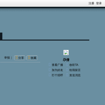
注册
登录
举报
|
分享
收藏
尕倩
查看广播
收听TA
加为好友
给我留言
打个招呼
发送消息