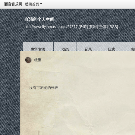
丽音音乐网
返回首页
吖清的个人空间
http://www.liyinmusic.com/?4377
[收藏]
[复制]
[分享]
[RSS]
空间首页
动态
记录
日志
相
相册
没有可浏览的列表