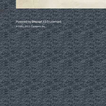
歌名
-
歌手
0:00
Powered by
Discuz!
X3.5
Licensed
© 2001-2013
Comsenz Inc.