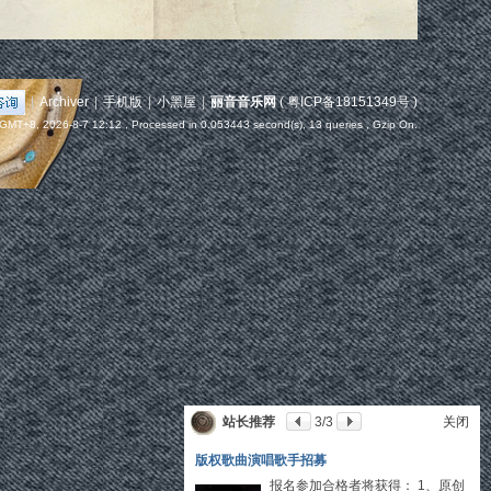
|
Archiver
|
手机版
|
小黑屋
|
丽音音乐网
(
粤ICP备18151349号
)
GMT+8, 2026-8-7 12:12
, Processed in 0.053443 second(s), 13 queries , Gzip On.
站长推荐
1
/3
关闭
岭南之声传媒招聘人力资源主管HR