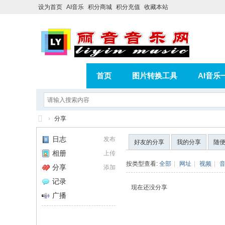
设为首页
AI音乐
积分商城
积分充值
收藏本站
首页
图片转换工具
AI音乐
AI歌曲转版权歌曲实操教程
积分
›
分享
相册
分享
记录
丽
日志
发布
好友的分享
我的分享
随
音
相册
上传
音
按类型查看:
全部
|
网址
|
视频
|
分享
添加
乐
记录
现在还没分享
网
广播