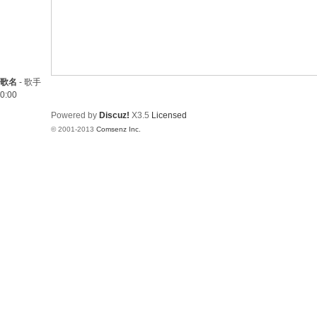
歌名
-
歌手
0:00
Powered by
Discuz!
X3.5
Licensed
© 2001-2013
Comsenz Inc.