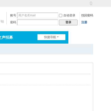
切
换
账号
自动登录
找回密码
到
宽
开始
密码
注册
登录
版
之声招募
快捷导航
排行榜
淘帖
日志