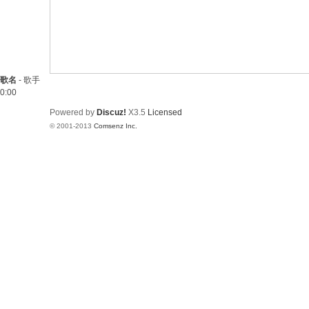
歌名
-
歌手
0:00
Powered by
Discuz!
X3.5
Licensed
© 2001-2013
Comsenz Inc.