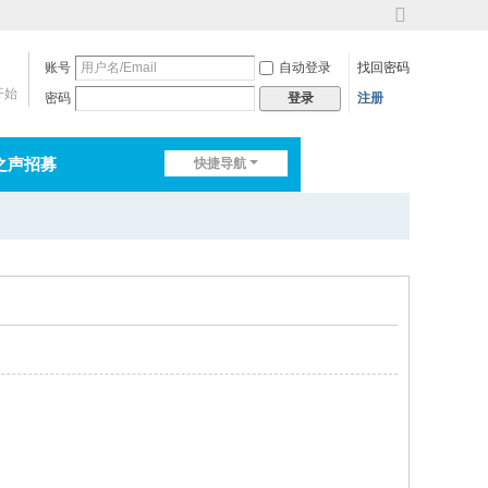
切
换
账号
自动登录
找回密码
到
宽
开始
密码
注册
登录
版
之声招募
快捷导航
排行榜
淘帖
日志