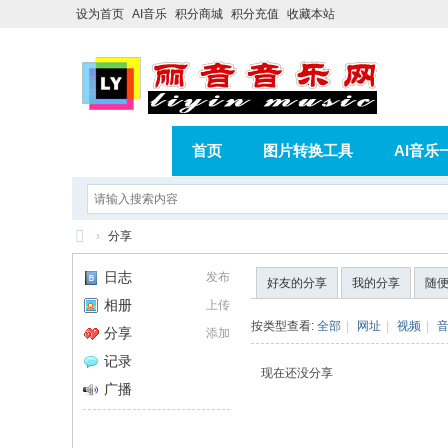
设为首页
AI音乐
积分商城
积分充值
收藏本站
首页
图片转换工具
AI音乐
AI歌曲转版权歌曲实操教程
积分
›
分享
相册
分享
记录
丽
日志
发布
好友的分享
我的分享
随
音
相册
上传
音
按类型查看:
全部
|
网址
|
视频
|
分享
添加
乐
记录
现在还没分享
网
广播