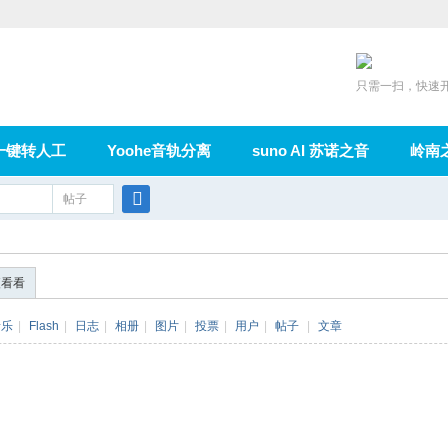
只需一扫，快速
一键转人工
Yoohe音轨分离
suno AI 苏诺之音
岭南
充值
帖子
在线论坛
群组
导读
家园
广播
搜
索
便看看
音乐
|
Flash
|
日志
|
相册
|
图片
|
投票
|
用户
|
帖子
|
文章