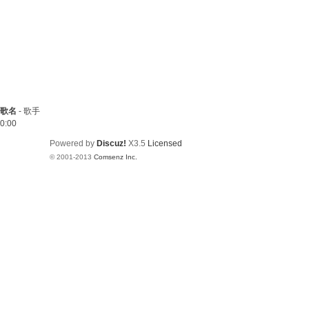
歌名
-
歌手
0:00
Powered by
Discuz!
X3.5
Licensed
© 2001-2013
Comsenz Inc.