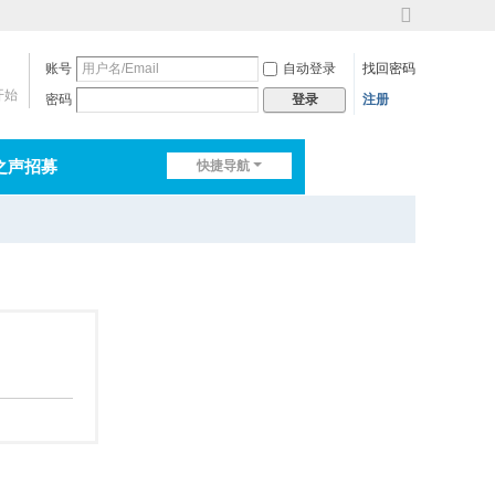
切
换
账号
自动登录
找回密码
到
宽
开始
密码
注册
登录
版
之声招募
快捷导航
排行榜
淘帖
日志