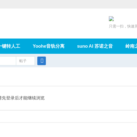
只需一扫，快速
一键转人工
Yoohe音轨分离
suno AI 苏诺之音
岭南
充值
帖子
在线论坛
群组
导读
家园
广播
搜
索
请先登录后才能继续浏览