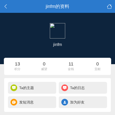
jinfm的资料
jinfm
13
0
11
0
积分
威望
金钱
贡献
Ta的主题
Ta的日志
发短消息
加为好友