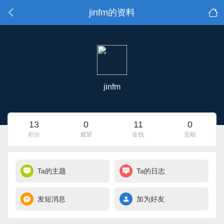
jinfm的资料
jinfm
13
0
11
0
积分
威望
金钱
贡献
Ta的主题
Ta的日志
发短消息
加为好友