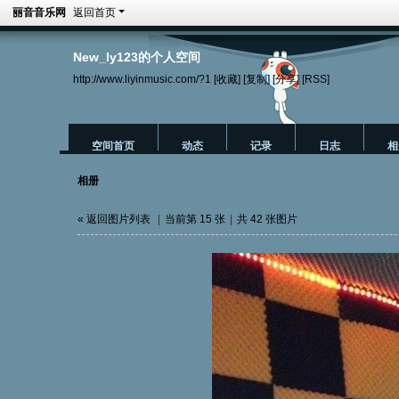
丽音音乐网
返回首页
New_ly123的个人空间
http://www.liyinmusic.com/?1
[收藏]
[复制]
[分享]
[RSS]
空间首页
动态
记录
日志
相
相册
« 返回图片列表
|
当前第 15 张
|
共 42 张图片