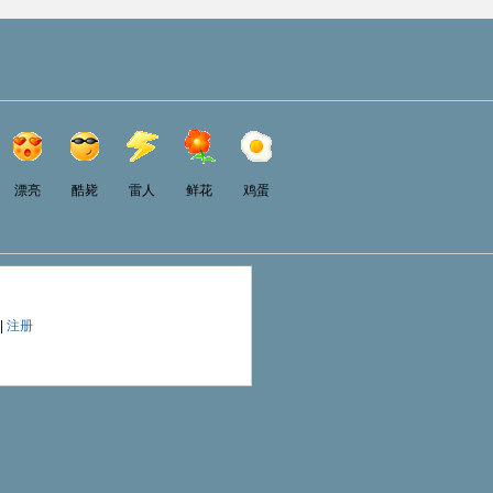
漂亮
酷毙
雷人
鲜花
鸡蛋
|
注册