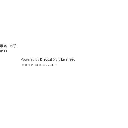
歌名
-
歌手
0:00
Powered by
Discuz!
X3.5
Licensed
© 2001-2013
Comsenz Inc.