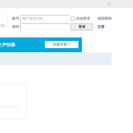
切
换
账号
自动登录
找回密码
到
宽
开始
密码
注册
登录
版
之声招募
快捷导航
排行榜
淘帖
日志