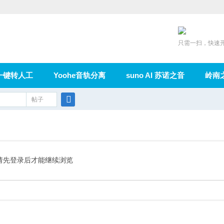
只需一扫，快速
一键转人工
Yoohe音轨分离
suno AI 苏诺之音
岭南
充值
帖子
在线论坛
群组
导读
家园
广播
搜
索
请先登录后才能继续浏览