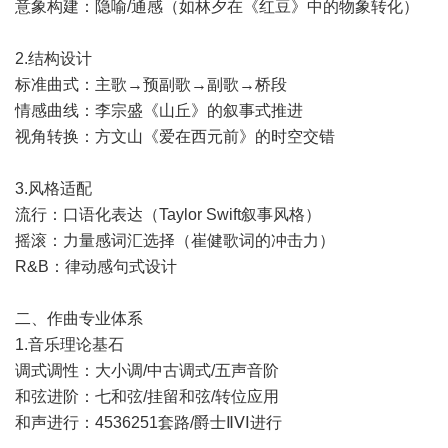
意象构建：隐喻/通感（如林夕在《红豆》中的物象转化）
2.结构设计
标准曲式：主歌→预副歌→副歌→桥段
情感曲线：李宗盛《山丘》的叙事式推进
视角转换：方文山《爱在西元前》的时空交错
3.风格适配
流行：口语化表达（Taylor Swift叙事风格）
摇滚：力量感词汇选择（崔健歌词的冲击力）
R&B：律动感句式设计
二、作曲专业体系
1.音乐理论基石
调式调性：大小调/中古调式/五声音阶
和弦进阶：七和弦/挂留和弦/转位应用
和声进行：4536251套路/爵士ⅡⅤⅠ进行