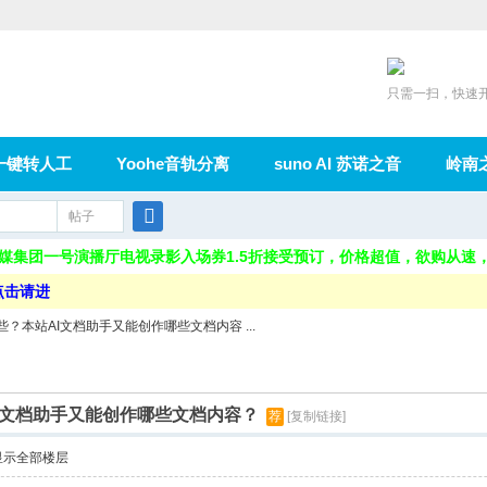
只需一扫，快速
一键转人工
Yoohe音轨分离
suno AI 苏诺之音
岭南
充值
帖子
在线论坛
群组
导读
家园
广播
搜
电传媒集团一号演播厅电视录影入场券1.5折接受预订，价格超值，欲购从
索
点击请进
？本站AI文档助手又能创作哪些文档内容 ...
I文档助手又能创作哪些文档内容？
荐
[复制链接]
显示全部楼层