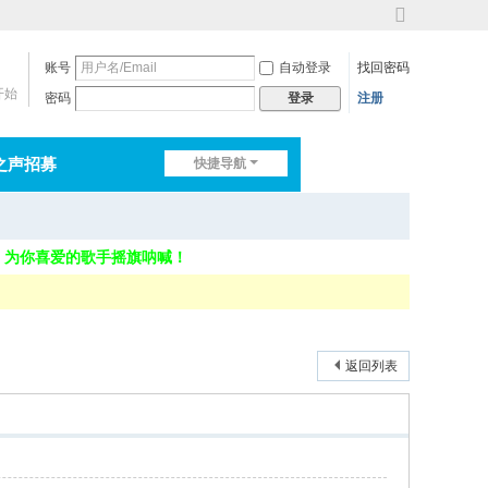
切
换
账号
自动登录
找回密码
到
宽
开始
密码
注册
登录
版
之声招募
快捷导航
排行榜
淘帖
日志
速，为你喜爱的歌手摇旗呐喊！
返回列表