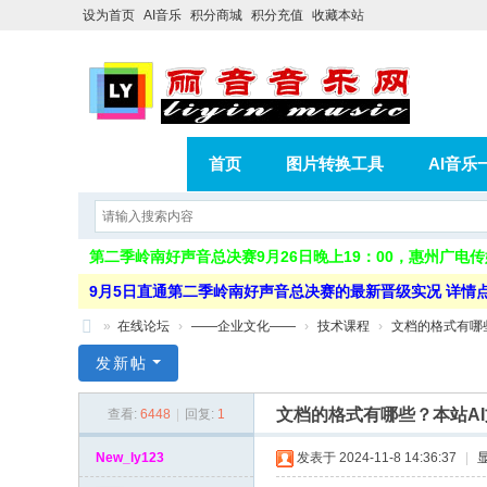
设为首页
AI音乐
积分商城
积分充值
收藏本站
首页
图片转换工具
AI音乐
AI歌曲转版权歌曲实操教程
积分
第二季岭南好声音总决赛9月26日晚上19：00，惠州广
相册
分享
记录
9月5日直通第二季岭南好声音总决赛的最新晋级实况 详情
»
在线论坛
›
——企业文化——
›
技术课程
›
文档的格式有哪些
丽
发新帖
音
文档的格式有哪些？本站A
查看:
6448
|
回复:
1
音
乐
New_ly123
发表于 2024-11-8 14:36:37
|
网