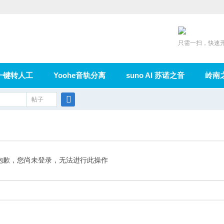
只需一扫，快速
一键转人工
Yoohe音轨分离
suno AI 苏诺之音
岭南
充值
帖子
在线论坛
群组
导读
家园
广播
搜
索
抱歉，您尚未登录，无法进行此操作