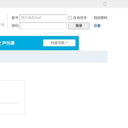
切
换
账号
自动登录
找回密码
到
宽
开始
密码
注册
登录
版
之声招募
快捷导航
排行榜
淘帖
日志