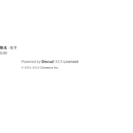
歌名
-
歌手
0:00
Powered by
Discuz!
X3.5
Licensed
© 2001-2013
Comsenz Inc.