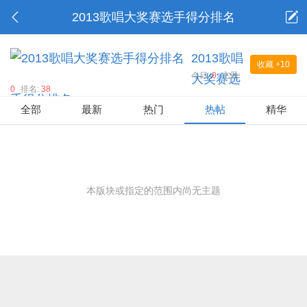
2013歌唱大奖赛选手得分排名
2013歌唱
收藏
+10
今日:
0
主题:
大奖赛选
0
排名:
38
手得分排名
全部
最新
热门
热帖
精华
本版块或指定的范围内尚无主题