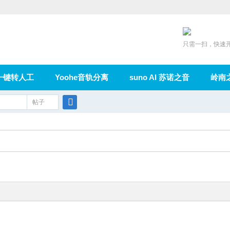
只需一扫，快速
一键转人工
Yoohe音轨分离
suno AI 苏诺之音
岭南
充值
帖子
在线论坛
群组
导读
家园
广播
搜
索