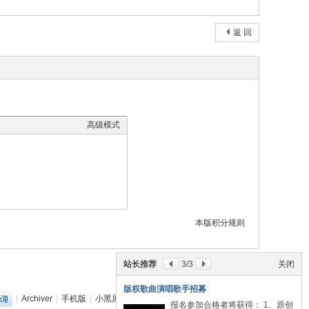
返 回
高级模式
本版积分规则
站长推荐
3
/3
关闭
版权歌曲演唱歌手招募
|
Archiver
|
手机版
|
小黑屋
|
丽音音乐网
(
粤ICP备18151349号
)
报名参加合格者将获得： 1、原创