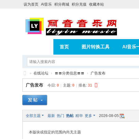
设为首页
AI音乐
积分商城
积分充值
收藏本站
首页
图片转换工具
AI音乐
AI歌曲转版权歌曲实操教程
积分
»
在线论坛
›
〓〓分类信息〓〓
›
广告发布
相册
分享
记录
丽
广告发布
今日:
0
|
主题:
0
|
排名:
31
音
音
乐
全部主题
最新
热门
热帖
精华
更多
2026-08-05
网
本版块或指定的范围内尚无主题