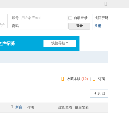
切
换
账号
自动登录
找回密码
到
宽
开始
密码
注册
登录
版
之声招募
快捷导航
排行榜
淘帖
日志
收藏本版
(
10
)
|
订阅
返 回
新窗
作者
回复/查看
最后发表