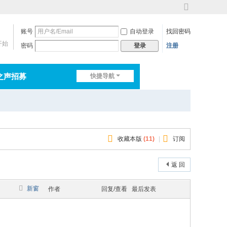
切
换
账号
自动登录
找回密码
到
宽
开始
密码
注册
登录
版
之声招募
快捷导航
排行榜
淘帖
日志
收藏本版
(
11
)
|
订阅
返 回
新窗
作者
回复/查看
最后发表