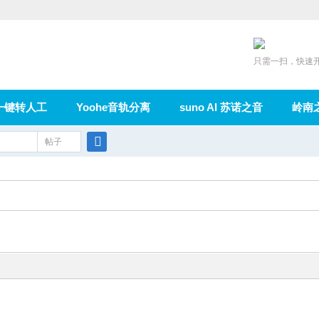
只需一扫，快速
一键转人工
Yoohe音轨分离
suno AI 苏诺之音
岭南
充值
帖子
在线论坛
群组
导读
家园
广播
搜
索