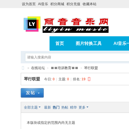
设为首页
AI音乐
积分商城
积分充值
收藏本站
首页
图片转换工具
AI音乐
AI歌曲转版权歌曲实操教程
积分
»
在线论坛
›
〓〓培训教育〓〓
›
琴行联盟
相册
分享
记录
丽
琴行联盟
今日:
0
|
主题:
0
|
排名:
19
音
音
乐
全部主题
最新
热门
热帖
精华
更多
网
本版块或指定的范围内尚无主题