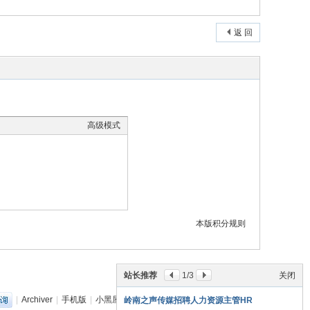
返 回
高级模式
本版积分规则
站长推荐
1
/3
关闭
|
Archiver
|
手机版
|
小黑屋
|
丽音音乐网
(
粤ICP备18151349号
)
岭南之声传媒招聘人力资源主管HR