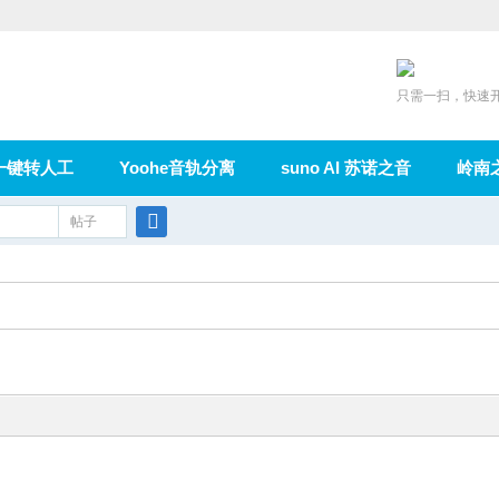
只需一扫，快速
一键转人工
Yoohe音轨分离
suno AI 苏诺之音
岭南
充值
帖子
在线论坛
群组
导读
家园
广播
搜
索