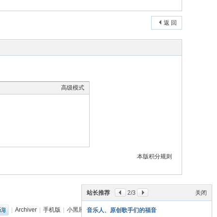
返 回
高级模式
本版积分规则
站长推荐
2
/3
关闭
|
Archiver
|
手机版
|
小黑屋
|
丽音音乐网
(
粤ICP备18151349号
)
音乐人、原创歌手们的福音