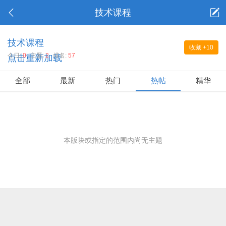
技术课程
技术课程
收藏
+10
今日:
0
主题:
2
排名:
57
点击重新加载
全部
最新
热门
热帖
精华
本版块或指定的范围内尚无主题