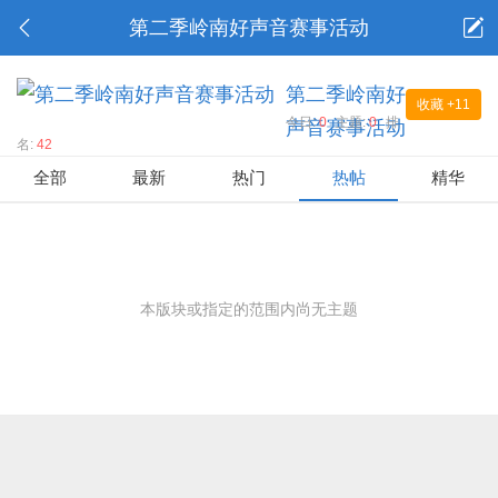
第二季岭南好声音赛事活动
第二季岭南好
收藏
+11
今日:
0
主题:
0
排
声音赛事活动
名:
42
全部
最新
热门
热帖
精华
本版块或指定的范围内尚无主题