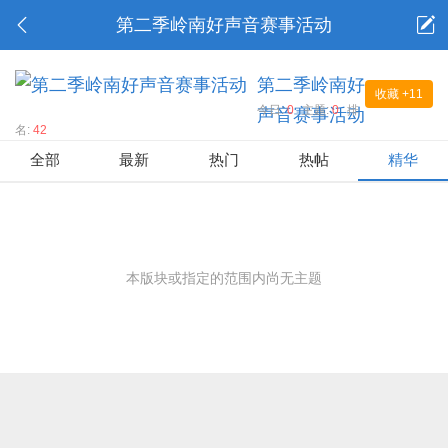
第二季岭南好声音赛事活动
第二季岭南好
收藏
+11
今日:
0
主题:
0
排
声音赛事活动
名:
42
全部
最新
热门
热帖
精华
本版块或指定的范围内尚无主题