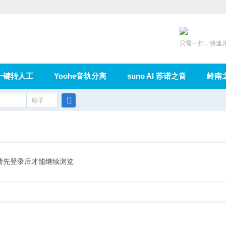
只需一扫，快速
一键转人工
Yoohe音轨分离
suno AI 苏诺之音
岭南
充值
帖子
在线论坛
群组
导读
家园
广播
搜
索
请先登录后才能继续浏览