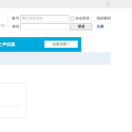
切
换
账号
自动登录
找回密码
到
宽
开始
密码
注册
登录
版
之声招募
快捷导航
排行榜
淘帖
日志