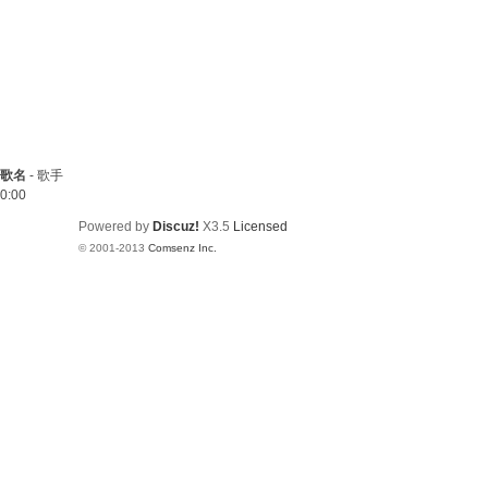
歌名
-
歌手
0:00
Powered by
Discuz!
X3.5
Licensed
© 2001-2013
Comsenz Inc.